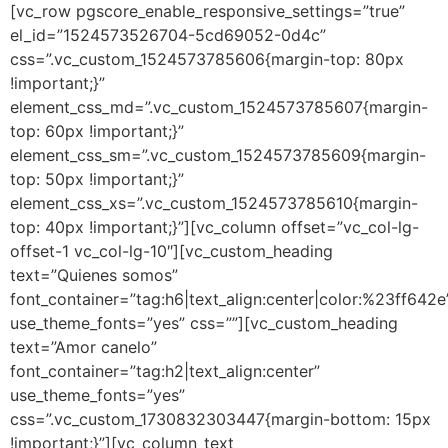
[vc_row pgscore_enable_responsive_settings=”true”
el_id=”1524573526704-5cd69052-0d4c”
css=”.vc_custom_1524573785606{margin-top: 80px
!important;}”
element_css_md=”.vc_custom_1524573785607{margin-
top: 60px !important;}”
element_css_sm=”.vc_custom_1524573785609{margin-
top: 50px !important;}”
element_css_xs=”.vc_custom_1524573785610{margin-
top: 40px !important;}”][vc_column offset=”vc_col-lg-
offset-1 vc_col-lg-10″][vc_custom_heading
text=”Quienes somos”
font_container=”tag:h6|text_align:center|color:%23ff642e
use_theme_fonts=”yes” css=””][vc_custom_heading
text=”Amor canelo”
font_container=”tag:h2|text_align:center”
use_theme_fonts=”yes”
css=”.vc_custom_1730832303447{margin-bottom: 15px
!important;}”][vc_column_text