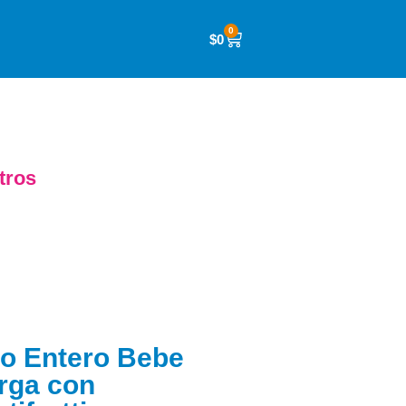
0
$
0
tros
ño Entero Bebe
rga con