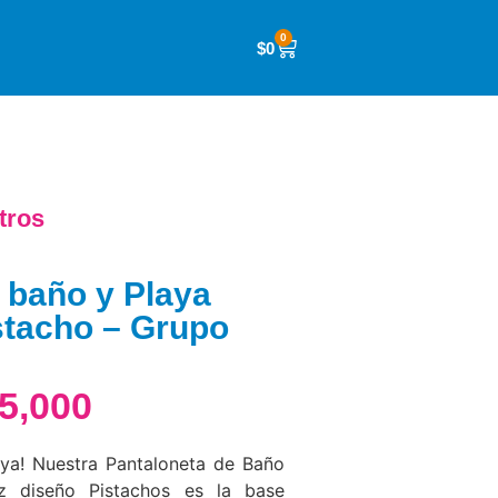
0
$
0
tros
 baño y Playa
stacho – Grupo
5,000
aya! Nuestra Pantaloneta de Baño
z diseño Pistachos es la base