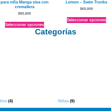
para niña Manga sisa con
Lemon – Swim Trunks
cremallera
$
65,000
$
85,000
Seleccionar opciones
Seleccionar opciones
Categorías
iños
(4)
Niñas
(9)